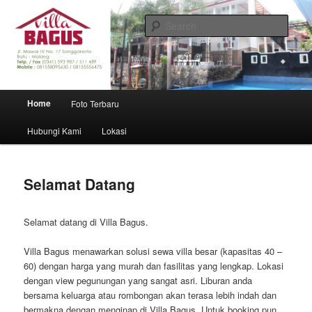
Villa Lengkap dan Murah di Batu Malang
Sear
Villa Bagus Batu
Main menu
Home
Foto Terbaru
Skip to primary content
Skip to secondary content
Hubungi Kami
Lokasi
Selamat Datang
Selamat datang di Villa Bagus.
Villa Bagus menawarkan solusi sewa villa besar (kapasitas 40 –
60) dengan harga yang murah dan fasilitas yang lengkap. Lokasi
dengan view pegunungan yang sangat asri. Liburan anda
bersama keluarga atau rombongan akan terasa lebih indah dan
bermakna dengan menginap di Villa Bagus. Untuk booking pun